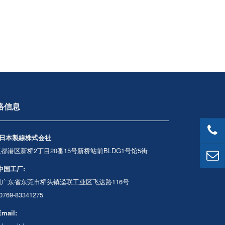
络信息
日本製線株式会社
都港区新桥2丁目20番15号新桥站前BLDG1号馆5街
中国工厂:
国广东省东莞市桥头镇迳联工业区飞达路116号
)0769-83341275
Email: