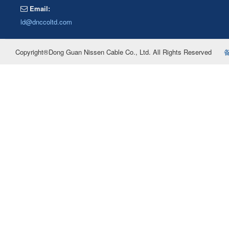
Email:
ld@dnccoltd.com
Copyright®Dong Guan Nissen Cable Co., Ltd. All Rights Reserved
备